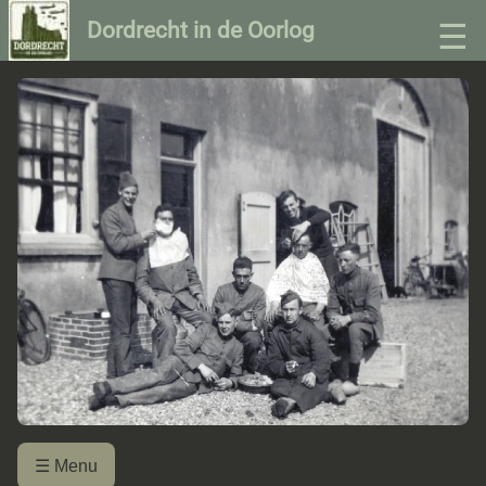
☰
Dordrecht in de Oorlog
☰ Menu