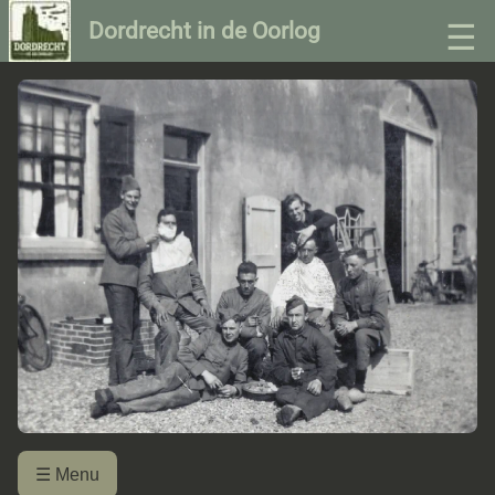
☰
Dordrecht in de Oorlog
☰ Menu