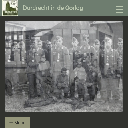
☰
Dordrecht in de Oorlog
☰ Menu