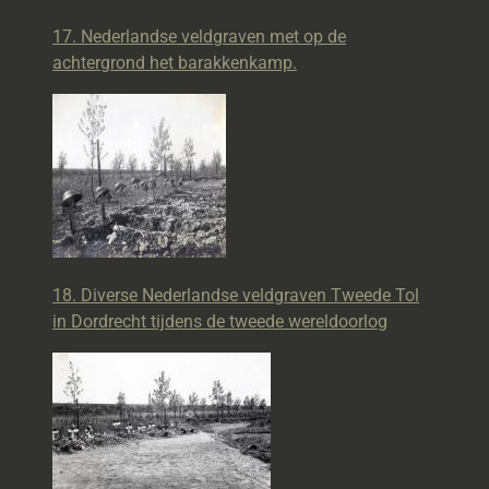
17. Nederlandse veldgraven met op de
achtergrond het barakkenkamp.
18. Diverse Nederlandse veldgraven Tweede Tol
in Dordrecht tijdens de tweede wereldoorlog