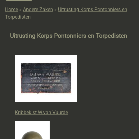
Home
»
Andere Zaken
»
Uitrusting Korps Pontonniers en
Torpedisten
Uitrusting Korps Pontonniers en Torpedisten
Kribbekist W.van Vuurde