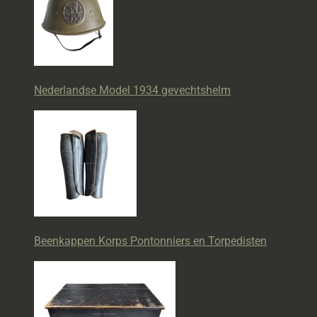
Nederlandse Model 1934 gevechtshelm
Beenkappen Korps Pontonniers en Torpedisten