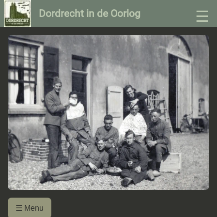
☰
Dordrecht in de Oorlog
☰ Menu