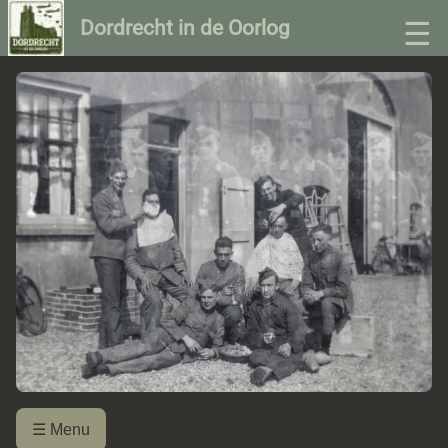
☰
Dordrecht in de Oorlog
☰ Menu