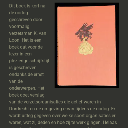
Dit boek is kort na
de oorlog
geschreven door
voormalig
verzetsman K. van
Loon. Het is een
boek dat voor de
lezer in een
plezierige schrijfstijl
is geschreven
ondanks de ernst
van de
onderwerpen. Het
boek doet verslag
van de verzetsorganisaties die actief waren in
Dordrecht en de omgeving ervan tijdens de oorlog. Er
wordt uitleg gegeven over welke soort organisaties er
waren, wat zij deden en hoe zij te werk gingen. Helaas